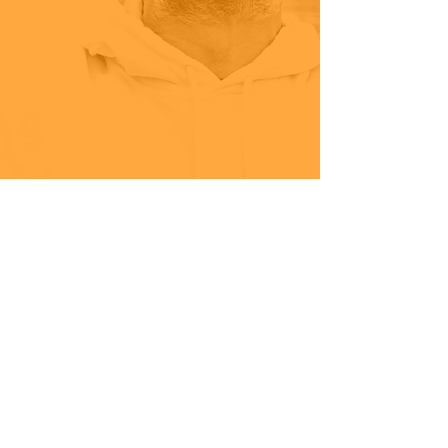
Kontakt
MenschenTrainerPLUS
Praxis-/Seminarräume